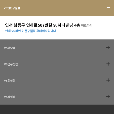
VS인천구월점
인천 남동구 인하로507번길 9, 하나빌딩 4층
바로가기
현재 VS라인 인천구월점 홈페이지입니다
VS강남점
VS압구정점
VS일산점
VS잠실점