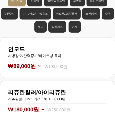
인기시술
리프팅
필러/실리프팅
보톡스
스킨부스터
V핏주사
기미/색소/미백/홍조
여드름/모공/흉터
스킨케어
수액
제모
실비치료
전체
인모드
지방감소/탄력증가/타이트닝 효과
₩89,000원 ~
₩103,500원
리쥬란힐러/아이리쥬란
리쥬란힐러 2cc 가격 1회 180,000원
₩180,000원 ~
₩250,000원