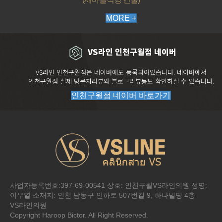
MORE +
VS라인 인천구월점 네이버
VS라인 인천구월점은 네이버에도 등록되어있습니다. 네이버에서
인천구월점 실제 방문자리뷰와 블로그리뷰등도 확인하실 수 있습니다.
인천구월점 네이버 바로가기
사업자등록번호:397-69-00541 상호: 인천구월VS라인의원 성명:
전화문의
시술
이벤트
카톡상담
네이버예약
이우열 소재지: 인천 남동구 인하로 507번길 9, 하나빌딩 4층
VS라인의원
Copyright Haroop Bictor. All Right Reserved.