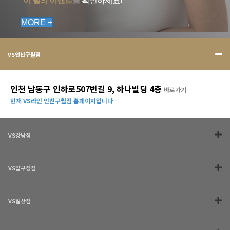
이 달의 이벤트
를 확인하세요!
MORE +
VS인천구월점
인천 남동구 인하로507번길 9, 하나빌딩 4층
바로가기
현재 VS라인 인천구월점 홈페이지입니다
VS강남점
VS압구정점
VS일산점