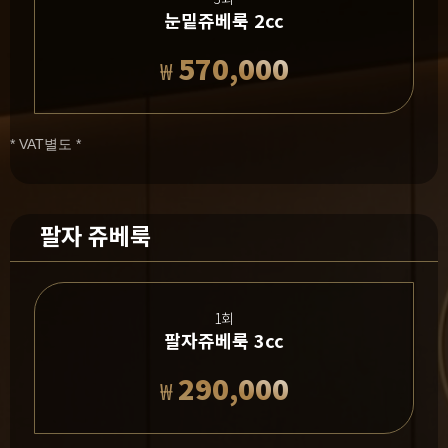
눈밑쥬베룩 2cc
570,000
₩
* VAT별도 *
팔자 쥬베룩
1회
팔자쥬베룩 3cc
290,000
₩