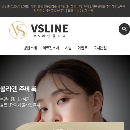
클린존 CLEAN ZONE | VS라인 인천구월점은 방역안심시설 입니다. 저희 인천구월점은 주기적인 소독과
방역을 실시하고 있습니다. | 모든 시술 1인실 사용
병원소개
의료진소개
시술
이벤트
오시는길
콜라겐 쥬베룩
눈밑꺼짐/다크써클
볼륨 UP/자가 콜라겐 주사