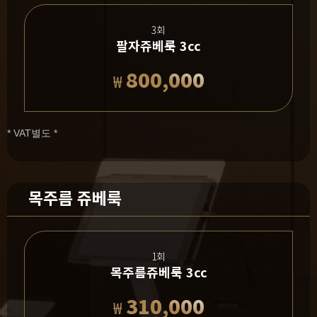
3회
팔자쥬베룩 3cc
800,000
₩
* VAT별도 *
목주름 쥬베룩
1회
목주름쥬베룩 3cc
310,000
₩