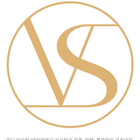
온다 리프팅 VS라인에서 리프팅과 주름, 탄력, 통증없이 극초단파