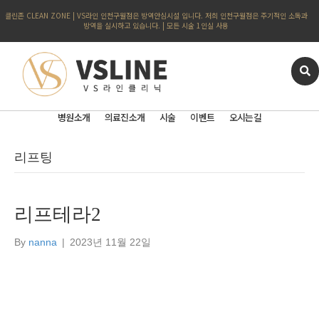
클린존 CLEAN ZONE | VS라인 인천구월점은 방역안심시설 입니다. 저희 인천구월점은 주기적인 소독과
방역을 실시하고 있습니다. | 모든 시술 1인실 사용
병원소개
의료진소개
시술
이벤트
오시는길
리프팅
리프테라2
By
nanna
|
2023년 11월 22일