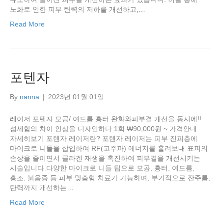
노화로 인한 피부 탄력의 저하를 개선하고,…
Read More
포텐자
By
nanna
|
2023년 01월 01일
레이저 포텐자 모공/ 여드름 흉터 완화와피부결 개선을 동시에!!
섬세함의 차이 인상을 디자인하다 1회 ₩90,000원 ~ 가격안내
자세히보기 포텐자 레이저란? 포텐자 레이저는 피부 진피층에
마이크로 니들을 삽입하여 RF(고주파) 에너지를 흘려보내 표피의
손상을 줄이면서 콜라겐 재생을 촉진하여 피부결을 개선시키는
시술입니다.다양한 마이크로 니들 팁으로 모공, 흉터, 여드름,
홍조, 붉음증 등 피부 맞춤형 치료가 가능하며, 부가적으로 잔주름,
탄력까지 개선하는…
Read More