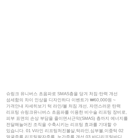
슈링크 유니버스 초음파로 SMAS층을 당겨 처짐·탄력 개선
섬세함의 차이 인상을 디자인하다 이벤트가 ₩60,000원 ~
가격안내 자세히보기 턱 라인/볼 처짐 개선, 자연스러운 탄력
리프팅 슈링크유니버스 초음파를 이용한 비수술 리프팅 장비로,
피부 표면의 손상 부담을 줄이면서근막(SMAS) 층까지 에너지를
전달해늘어진 조직을 수축시키는 리프팅 효과를 기대할 수
있습니다. 01 V라인 리프팅처진볼살,턱라인,심부볼,이중턱 02
얼굴주름 리프팅팔자주름, 눈가주름 개선 03 바디리프팅바디