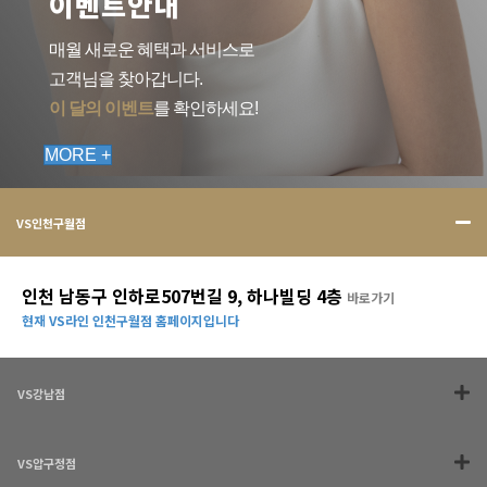
이벤트안내
매월 새로운 혜택과 서비스로
고객님을 찾아갑니다.
이 달의 이벤트
를 확인하세요!
MORE +
VS인천구월점
인천 남동구 인하로507번길 9, 하나빌딩 4층
바로가기
현재 VS라인 인천구월점 홈페이지입니다
VS강남점
VS압구정점