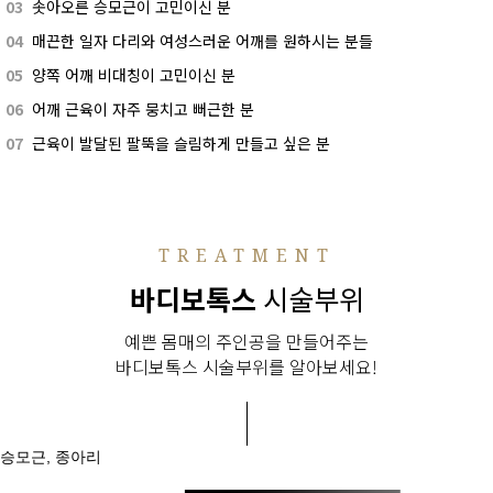
03
솟아오른 승모근이 고민이신 분
04
매끈한 일자 다리와 여성스러운 어깨를 원하시는 분들
05
양쪽 어깨 비대칭이 고민이신 분
06
어깨 근육이 자주 뭉치고 뻐근한 분
07
근육이 발달된 팔뚝을 슬림하게 만들고 싶은 분
TREATMENT
바디보톡스
시술부위
예쁜 몸매의 주인공을 만들어주는
바디보톡스 시술부위를 알아보세요!
승모근, 종아리