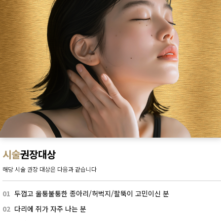
시술
권장대상
해당 시술 권장 대상은 다음과 같습니다
01
두껍고 울퉁불퉁한 종아리/허벅지/팔뚝이 고민이신 분
02
다리에 쥐가 자주 나는 분