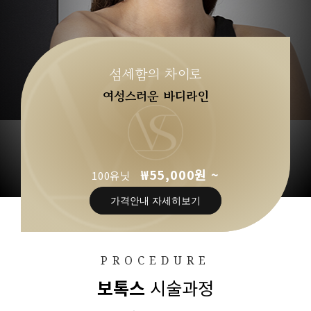
섬세함의 차이로
여성스러운 바디라인
₩55,000원 ~
100유닛
가격안내 자세히보기
PROCEDURE
보톡스
시술과정