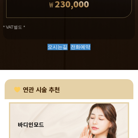
230,000
₩
* VAT별도 *
오시는길
전화예약
연관 시술 추천
바디인모드