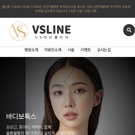
클린존 CLEAN ZONE | VS라인 인천구월점은 방역안심시설 입니다. 저희 인천구월점은 주기적인 소독과
방역을 실시하고 있습니다. | 모든 시술 1인실 사용
병원소개
의료진소개
시술
이벤트
오시는길
바디보톡스
승모근, 종아리, 허벅지, 팔뚝
울퉁불퉁한 바디라인을 슬림하고 매끈하게!